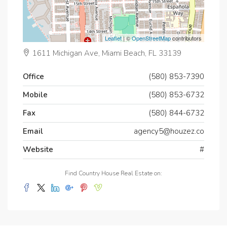
Leaflet
| ©
OpenStreetMap
contributors
1611 Michigan Ave, Miami Beach, FL 33139
Office
(580) 853-7390
Mobile
(580) 853-6732
Fax
(580) 844-6732
Email
agency5@houzez.co
Website
#
Find Country House Real Estate on: