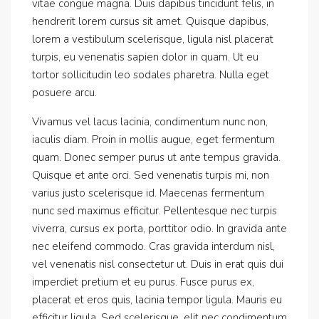
vitae congue magna. Duis dapibus tincidunt felis, in
hendrerit lorem cursus sit amet. Quisque dapibus,
lorem a vestibulum scelerisque, ligula nisl placerat
turpis, eu venenatis sapien dolor in quam. Ut eu
tortor sollicitudin leo sodales pharetra. Nulla eget
posuere arcu.
Vivamus vel lacus lacinia, condimentum nunc non,
iaculis diam. Proin in mollis augue, eget fermentum
quam. Donec semper purus ut ante tempus gravida.
Quisque et ante orci. Sed venenatis turpis mi, non
varius justo scelerisque id. Maecenas fermentum
nunc sed maximus efficitur. Pellentesque nec turpis
viverra, cursus ex porta, porttitor odio. In gravida ante
nec eleifend commodo. Cras gravida interdum nisl,
vel venenatis nisl consectetur ut. Duis in erat quis dui
imperdiet pretium et eu purus. Fusce purus ex,
placerat et eros quis, lacinia tempor ligula. Mauris eu
efficitur ligula. Sed scelerisque, elit nec condimentum