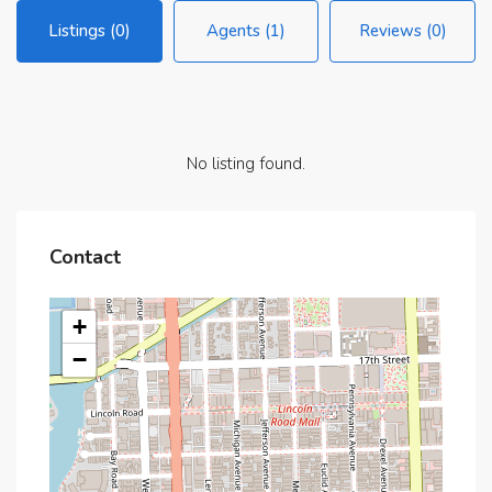
Listings (0)
Agents (1)
Reviews (0)
No listing found.
Contact
+
−